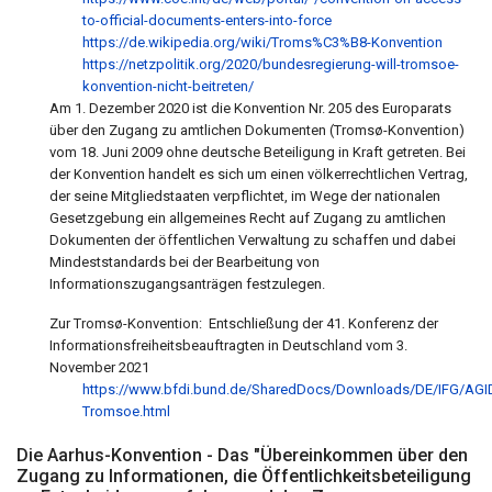
to-official-documents-enters-into-force
https://de.wikipedia.org/wiki/Troms%C3%B8-Konvention
https://netzpolitik.org/2020/bundesregierung-will-tromsoe-
konvention-nicht-beitreten/
Am 1. Dezember 2020 ist die Konvention Nr. 205 des Europarats
über den Zugang zu amtli
chen Dokumenten (Tromsø-Konvention)
vom 18. Juni 2009 ohne deutsche Beteiligung in Kraft
getreten.
Bei
der Konvention handelt es sich um einen völkerrechtlichen Vertrag,
der seine Mitgliedstaa
ten verpflichtet, im Wege der nationalen
Gesetzgebung ein allgemeines Recht auf Zugang zu
amtlichen
Dokumenten der öffentlichen Verwaltung zu schaffen und dabei
Mindeststandards
bei der Bearbeitung von
Informationszugangsanträgen festzulegen.
Zur Tromsø-Konvention: Entschließung der 41. Konferenz der
Informationsfreiheitsbeauftragten in Deutschland vom 3.
November 2021
https://www.bfdi.bund.de/SharedDocs/Downloads/DE/IFG/AGI
Tromsoe.html
Die
Aarhus-Konvention
- Das "Übereinkommen über den
Zugang zu Informationen, die Öffentlichkeitsbeteiligung