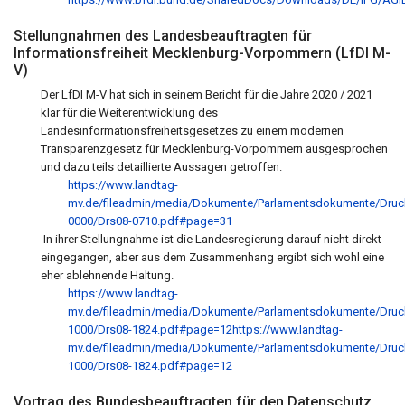
Stellungnahmen des Landesbeauftragten
für
Informationsfreiheit Mecklenburg-Vorpommern (LfDI M-
V)
Der LfDI M-V hat sich in seinem Bericht für die Jahre 2020 / 2021
klar für die Weiterentwicklung des
Landesinformationsfreiheitsgesetzes zu einem modernen
Transparenzgesetz für Mecklenburg-Vorpommern ausgesprochen
und dazu teils detaillierte Aussagen getroffen.
https://www.landtag-
mv.de/fileadmin/media/Dokumente/Parlamentsdokumente/Druc
0000/Drs08-0710.pdf#page=31
In ihrer Stellungnahme ist die Landesregierung darauf nicht direkt
eingegangen, aber aus dem Zusammenhang ergibt sich wohl eine
eher ablehnende Haltung.
https://www.landtag-
mv.de/fileadmin/media/Dokumente/Parlamentsdokumente/Druc
1000/Drs08-1824.pdf#page=12https://www.landtag-
mv.de/fileadmin/media/Dokumente/Parlamentsdokumente/Druc
1000/Drs08-1824.pdf#page=12
Vortrag des Bundesbeauftragten für den Datenschutz