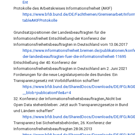
Ent
Protokolle des Arbeitskreises Informationsfreiheit (
AKIF)
https://www.bfdi.bund.de/DE/Fachthemen/Gremienarbeit/Informa
tableAKIFProtokolle
Grundsatzpositionen der Landesbeauftragten für die
Informationsfreiheit Entschließung der Konferenz der
Informationsfreiheitsbeauftragten in Deutschland vom 13.06.2017
https://www.informationsfreiheit.bremen.de/publikationen/kon
der-landesbeauftragten-fuer-die-informationsfreiheit-11695
Entschließung der 40. Konferenz der
Informationsfreiheitsbeauftragten in Deutschland
am 2. Juni 2021
Forderungen für die neue Legislaturperiode des Bundes: Ein
Transparenzge
setz mit Vorbildfunktion schaffen!
https://www.bfdi.bund.de/SharedDocs/Downloads/DE/IFG/AGI
__blob=publicationFile&v=4
32. Konferenz der Informationsfreiheitsbeauftragten„Nicht bei
O
pen Data
stehenbleiben: Jetzt auch Transparenzgesetze in Bund
und Ländern schaffen!“
https://www.bfdi.bund.de/SharedDocs/Downloads/DE/IFG/AGI
Transparenz bei Sicherheitsbehörden, 26. Konferenz der
Informationsfreiheitsbeauftragten
28.06.2013
https://www.bfdi.bund.de/SharedDocs/Downloads/DE/IFG/AGID