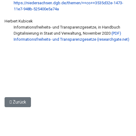
https://niedersachsen.dgb.de/themen/++co++3535d32e-1473-
11e7-948b-525400e5a74a
Herbert Kubicek
Informationsfreiheits- und Transparenzgesetze, in Handbuch
Digitalisierung in Staat und Verwaltung, November 2020
(PDF)
Informationsfreiheits- und Transparenzgesetze (researchgate.net)
Vorheriger Beitrag: Informationsfreiheits- und Transparenzgese
Zurück