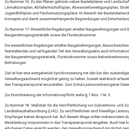
Zu Nummer 16: Zu den Plänen gehören neben Bauleitplänen und Landschafts
Lärmaktionsplan, Abfallwirtschaftsplan, Abwasserbeseitigungsplan, Struk
Jugendhilfeplan und Flächennutzungspläne. Im Bereich der Baulandentwic
Konzepte und damit zusammenhängende Begründungen und Entscheidunge
Zu Nummer 17: Wesentliche Regelungen erteilter Baugenehmigungen und 
Baugenehmigungsstatistik sowie die Flurstücknummer
.
Die wesentlichen Regelungen erteilter Baugenehmigungen, Bauvorbeschei
feststellenden und verfügenden Teil des Verwaltungsakts auch Informat
der Baugenehmigungsstatistik, Flurstücknummer sowie Nebenbestimmunge
Befristungen.
Ziel ist hier eine weitgehende Synchronisierung mit den bei den zuständig
Verwaltungsaufwand möglichst gering zu halten. Soweit statistisch erfa
das Transparenzportal einzustellen. Zum Schutz personenbezogener Daten
Zur Einschränkung der Informationspflicht siehe § 7 Abs. 1 Nr. 3.
Zu Nummer 18 : Maßstab für die Veröffentlichung von Subventions- und
Landeshaushaltsordnung (LHO): Zu veröffentlichen sind freiwillige Leist
Empfänger keinen Anspruch hat. Auf diesem Wege sollen insbesondere 
Mecklenburg-Vorpommern in das Transparenzportal eingehen. Auch hier ka
erhobenen Daten erreicht werden, den Verwaltungsaufwand möglichst gerin