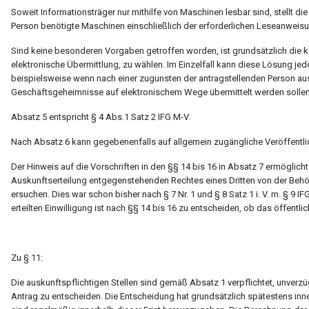
Soweit Informationsträger nur mithilfe von Maschinen lesbar sind, stellt di
Person benötigte Maschinen einschließlich der erforderlichen Leseanweis
Sind keine besonderen Vorgaben getroffen worden, ist grundsätzlich die k
elektronische Übermittlung, zu wählen. Im Einzelfall kann diese Lösung 
beispielsweise wenn nach einer zugunsten der antragstellenden Person
Geschäftsgeheimnisse auf elektronischem Wege übermittelt werden sollen
Absatz 5 entspricht § 4 Abs.1 Satz 2 IFG M-V.
Nach Absatz 6 kann gegebenenfalls auf allgemein zugängliche Veröffentli
Der Hinweis auf die Vorschriften in den §§ 14 bis 16 in Absatz 7 ermöglicht
Auskunftserteilung entgegenstehenden Rechtes eines Dritten von der Behör
ersuchen. Dies war schon bisher nach § 7 Nr. 1 und § 8 Satz 1 i. V. m. § 9 IF
erteilten Einwilligung ist nach §§ 14 bis 16 zu entscheiden, ob das öffentl
Zu § 11:
Die auskunftspflichtigen Stellen sind gemäß Absatz 1 verpflichtet, unverzü
Antrag zu entscheiden. Die Entscheidung hat grundsätzlich spätestens inn