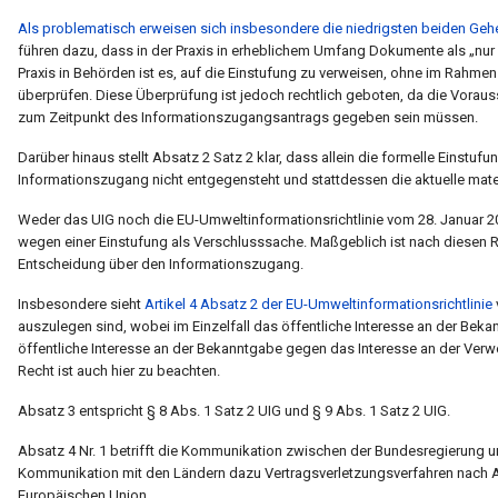
Als problematisch erweisen sich insbesondere die niedrigsten beiden Ge
führen dazu, dass in der Praxis in erheblichem Umfang Dokumente als „nur 
Praxis in Behörden ist es, auf die Einstufung zu verweisen, ohne im Rahme
überprüfen. Diese Überprüfung ist jedoch rechtlich geboten, da die Vorauss
zum Zeitpunkt des Informationszugangsantrags gegeben sein müssen.
Darüber hinaus stellt Absatz 2 Satz 2 klar, dass allein die formelle Einst
Informationszugang nicht entgegensteht und stattdessen die aktuelle mater
Weder das UIG noch die EU-Umweltinformationsrichtlinie vom 28. Januar 2
wegen einer Einstufung als Verschlusssache. Maßgeblich ist nach diesen R
Entscheidung über den Informationszugang.
Insbesondere sieht
Artikel 4 Absatz 2 der EU-Umweltinformationsrichtlinie
auszulegen sind, wobei im Einzelfall das öffentliche Interesse an der Bekan
öffentliche Interesse an der Bekanntgabe gegen das Interesse an der V
Recht ist auch hier zu beachten.
Absatz 3 entspricht § 8 Abs. 1 Satz 2 UIG und § 9 Abs. 1 Satz 2 UIG.
Absatz 4 Nr. 1 betrifft die Kommunikation zwischen der Bundesregierung 
Kommunikation mit den Ländern dazu Vertragsverletzungsverfahren nach Ar
Europäischen Union.