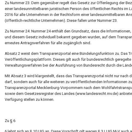
Zu Nummer 23: Dem gegenüber regelt das Gesetz zur Offenlegung der Bez
einer landesunmittelbaren juristischen Person des öffentlichen Rechts 
2016 für alle Unternehmen in der Rechtsform einer landesunmittelbaren Ans
(öffentlich-rechtliche Unternehmen). Diese fallen unter Nummer 23.
Zu Nummer 24: Nummer 24 enthält den Grundsatz, dass die Informationen, 
und diesem Gesetz individuell bekannt gegeben wurden, auf dem Transparenz
erneutes Antragsverfahren für alle zugänglich sind.
Absatz 2 weist dem Transparenzportal eine Bündelungsfunktion zu. Das Tra
Veröffentlichungsplattform. Dieses gilt auch für bundesrechtlich geregelte
Verwaltungsverfahren bei der Ausführung von Bundesrecht durch die Länder
Mit Absatz 3 wird klargestellt, dass das Transparenzportal nicht nur nach
darf, sondern auch für alle weiteren zu veröffentlichenden Informationen 
Transparenzportal Mecklenburg-Vorpommern nach dem Wohlfahrtstranspa
sowie dem Gesetzesregister des Landes (www.landesrecht.mv.de) anbieten,
Verfügung stellen zu können.
Zu § 6
6 lehnt sich an § 10 UIG an. Diese Vorschrift gilt wegen § 3 LUIG M-V auch 