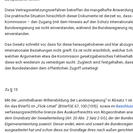
Diese Vertragsverletzungsverfahren betreffen die mangelhafte Anwendun
Die praktische Situation hinsichtlich dieser Dokumente ist derzeit so, da
Kommission – den Zugang (mit dem Hinweis auf den Schutz internationaler
Bundesregierung sei nicht einverstanden, während die Bundesregierung rege
einverstanden.
Das Gesetz schreibt vor, dass für diese herausgehobenen und klar abzu
internationaler Beziehungen nicht greift. Es ist nicht ersichtlich, welcher S
welchen Argumenten etwa die Kommission gesetzgeberisches Fehlverhalte
diese sich wiederum zu verteidigen sucht. Zugleich wird festgehalten, da
den Bundesländern dem öffentlichen Zugriff unterliegt
Zu § 13:
Mit der „unmittelbaren Willensbildung der Landesregierung“ in Absatz 1 is
ihn das BVerfG im „Flick-Urteil“ (BVerfGE 67, 100 (139)) sowie im
Beschluss
verfassungsrechtliche Grenze des Auskunftsrechts von Abgeordneten ane
dem Grundsatz der Gewaltenteilung (Art. 20 Abs. 2 Satz 2 GG), der der Bunde
Eigenverantwortung zuweist. Dieser endet, wenn und soweit die Bundesregie
ausgearbeitet hat und schon diese zur Grundlage ihres nach außen gerichtet