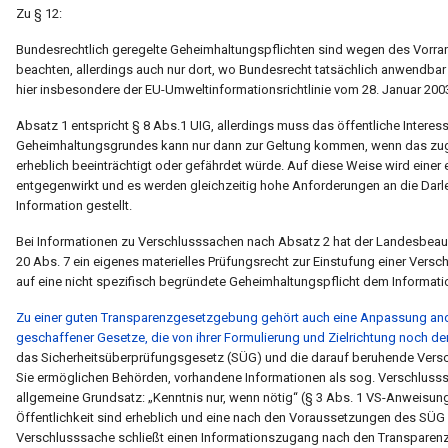
Zu § 12:
Bundesrechtlich geregelte Geheimhaltungspflichten sind wegen des Vorran
beachten, allerdings auch nur dort, wo Bundesrecht tatsächlich anwendba
hier insbesondere der EU-Umweltinformationsrichtlinie vom 28. Januar 200
Absatz 1 entspricht § 8 Abs.1 UIG, allerdings muss das öffentliche Intere
Geheimhaltungsgrundes kann nur dann zur Geltung kommen, wenn das zugr
erheblich beeinträchtigt oder gefährdet würde. Auf diese Weise wird ein
entgegenwirkt und es werden gleichzeitig hohe Anforderungen an die Darl
Information gestellt.
Bei Informationen zu Verschlusssachen nach Absatz 2 hat der Landesbeauftr
20 Abs. 7 ein eigenes materielles Prüfungsrecht zur Einstufung einer Versch
auf eine nicht spezifisch begründete Geheimhaltungspflicht dem Informat
Zu einer guten Transparenzgesetzgebung gehört auch eine Anpassung ander
geschaffener Gesetze, die von ihrer Formulierung und Zielrichtung noch d
das Sicherheitsüberprüfungsgesetz (SÜG) und die darauf beruhende Ver
Sie ermöglichen Behörden, vorhandene Informationen als sog. Verschlusssa
allgemeine Grundsatz: „Kenntnis nur, wenn nötig“ (§ 3 Abs. 1 VS-Anweisu
Öffentlichkeit sind erheblich und eine nach den Voraussetzungen des SÜG 
Verschlusssache schließt einen Informationszugang nach den Transparen