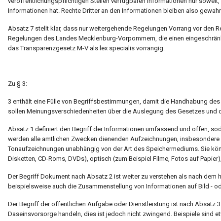
veröffentlichungspflichtigen Stellen verfügbaren Informationen nur soweit,
Informationen hat. Rechte Dritter an den Informationen bleiben also gewahr
Absatz 7 stellt klar, dass nur weitergehende Regelungen Vorrang vor den
Regelungen des Landes Mecklenburg-Vorpommern, die einen eingeschränkte
das Transparenzgesetz M-V als lex specialis vorrangig.
Zu § 3:
3 enthält eine Fülle von Begriffsbestimmungen, damit die Handhabung des
sollen Meinungsverschiedenheiten über die Auslegung des Gesetzes und
Absatz 1 definiert den Begriff der Informationen umfassend und offen, so
werden alle amtlichen Zwecken dienenden Aufzeichnungen, insbesondere Sch
Tonaufzeichnungen unabhängig von der Art des Speichermediums. Sie kön
Disketten, CD-Roms, DVDs), optisch (zum Beispiel Filme, Fotos auf Papier)
Der Begriff Dokument nach Absatz 2 ist weiter zu verstehen als nach dem
beispielsweise auch die Zusammenstellung von Informationen auf Bild - od
Der Begriff der öffentlichen Aufgabe oder Dienstleistung ist nach Absatz 3
Daseinsvorsorge handeln, dies ist jedoch nicht zwingend. Beispiele sind 