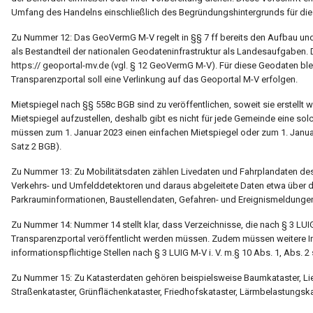
Umfang des Handelns einschließlich des Begründungshintergrunds für die Ö
Zu Nummer 12: Das GeoVermG M-V regelt in §§ 7 ff bereits den Aufbau u
als Bestandteil der nationalen Geodateninfrastruktur als Landesaufgaben
https:// geoportal-mv.de (vgl. § 12 GeoVermG M-V). Für diese Geodaten blei
Transparenzportal soll eine Verlinkung auf das Geoportal M-V erfolgen.
Mietspiegel nach §§ 558c BGB sind zu veröffentlichen, soweit sie erstellt w
Mietspiegel aufzustellen, deshalb gibt es nicht für jede Gemeinde eine so
müssen zum 1. Januar 2023 einen einfachen Mietspiegel oder zum 1. Januar 2
Satz 2 BGB).
Zu Nummer 13: Zu Mobilitätsdaten zählen Livedaten und Fahrplandaten de
Verkehrs- und Umfelddetektoren und daraus abgeleitete Daten etwa übe
Parkrauminformationen, Baustellendaten, Gefahren- und Ereignismeldunge
Zu Nummer 14: Nummer 14 stellt klar, dass Verzeichnisse, die nach § 3 LUIG M
Transparenzportal veröffentlicht werden müssen. Zudem müssen weitere In
informationspflichtige Stellen nach § 3 LUIG M-V i. V. m.§ 10 Abs. 1, Abs. 2
Zu Nummer 15: Zu Katasterdaten gehören beispielsweise Baumkataster, Li
Straßenkataster, Grünflächenkataster, Friedhofskataster, Lärmbelastungsk