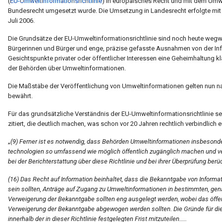
(
EU-Umweltinformationsrichtlinie
) in europäisches Recht und mit dem Umw
Bundesrecht umgesetzt wurde. Die Umsetzung in Landesrecht erfolgte mi
Juli 2006.
Die Grundsätze der EU-Umweltinformationsrichtlinie sind noch heute weg
Bürgerinnen und Bürger und enge, präzise gefasste Ausnahmen von der Info
Gesichtspunkte privater oder öffentlicher Interessen eine Geheimhaltung kl
der Behörden über Umweltinformationen.
Die Maßstäbe der Veröffentlichung von Umweltinformationen gelten nun na
bewährt.
Für das grundsätzliche Verständnis der EU-Umweltinformationsrichtlinie se
zitiert, die deutlich machen, was schon vor 20 Jahren rechtlich verbindlich 
„
(9) Ferner ist es notwendig, dass Behörden Umweltinformationen insbeson
technologien so umfassend wie möglich öffentlich zugänglich machen und ver
bei der Berichterstattung über diese Richtlinie und bei ihrer Überprüfung berüc
(16) Das Recht auf Information beinhaltet, dass die Bekanntgabe von Informa
sein sollten, Anträge auf Zugang zu Umweltinformationen in bestimmten, gena
Verweigerung der Bekanntgabe sollten eng ausgelegt werden, wobei das öffe
Verweigerung der Bekanntgabe abgewogen werden sollten. Die Gründe für die
innerhalb der in dieser Richtlinie festgelegten Frist mitzuteilen.....