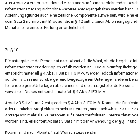
Aus Absatz 4 ergibt sich, dass die Bestandskraft eines ablehnenden Besche
Informationszugang nicht ohne weiteres entgegengehalten werden kann. Da
Ablehnungsgründe auch eine zeitliche Komponente aufweisen, wird eine ern
sein. Satz 2 normiert mit Blick auf die in § 12 enthaltenen Ablehnungsgrün
Monaten eine erneute Prüfung erforderlich ist.
Zu § 10:
Die antragstellende Person hat nach Absatz 1 die Wahl, ob die begehrte Inf
Informationsträger oder Kopien erfüllt werden soll. Die auskunftspflichtige
entspricht materiell § 4 Abs. 1 Satz 1 IFG M-V. Werden jedoch Informatione
sondern sich in nur vorübergehend beigezogenen Unterlagen anderer Behörd
fehlende eigene Unterlagen abzulehnen und die antragstellende Person an d
verweisen. Dieses entspricht materiell § 4 Abs. 2 IFG M-V.
Absatz 3 Satz 1 und 2 entsprechen § 4 Abs. 3 IFG M-V. Kommt die Einsichtn
oder räumlicher Möglichkeiten nicht in Betracht, sind nach Absatz 3 Satz 2 
Anträge von mehr als 50 Personen auf Unterschriftslisten unterzeichnet oder 
worden sind, erleichtert Absatz 3 Satz 4 mit der Anwendung der §§ 17 un
Kopien sind nach Absatz 4 auf Wunsch zuzusenden .