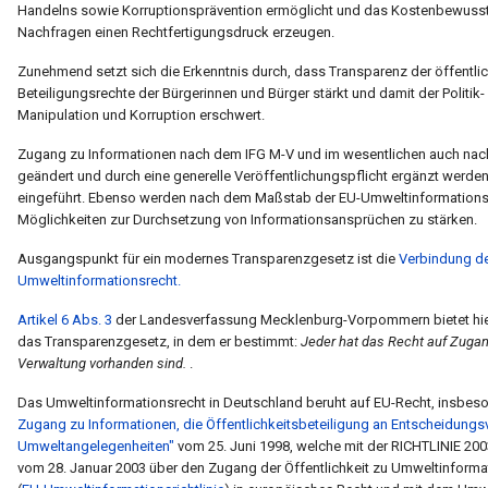
Handelns sowie Korruptionsprävention ermöglicht und das Kostenbewusstse
Nachfragen einen Rechtfertigungsdruck erzeugen.
Zunehmend setzt sich die Erkenntnis durch, dass Transparenz der öffentli
Beteiligungsrechte der Bürgerinnen und Bürger stärkt und damit der Politi
Manipulation und Korruption erschwert.
Zugang zu Informationen nach dem IFG M-V und im wesentlichen auch nach 
geändert und durch eine generelle Veröffentlichungspflicht ergänzt werden.
eingeführt. Ebenso werden nach dem Maßstab der EU-Umweltinformationsri
Möglichkeiten zur Durchsetzung von Informationsansprüchen zu stärken.
Ausgangspunkt für ein modernes Transparenzgesetz ist die
Verbindung de
Umweltinformationsrecht
.
Artikel 6 Abs. 3
der Landesverfassung Mecklenburg-Vorpommern bietet hie
das Transparenzgesetz, in dem er bestimmt:
Jeder hat das Recht auf Zugang
Verwaltung vorhanden sind.
.
Das Umweltinformationsrecht in Deutschland beruht auf EU-Recht, insbes
Zugang zu Informationen, die Öffentlichkeitsbeteiligung an Entscheidungs
Umweltangelegenheiten"
vom 25. Juni 1998, welche mit der RICHTLINI
vom 28. Januar 2003 über den Zugang der Öffentlichkeit zu Umweltinforma