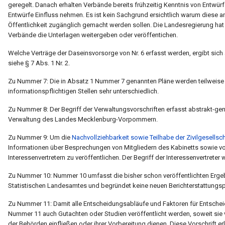
geregelt. Danach erhalten Verbände bereits frühzeitig Kenntnis von Entwür
Entwürfe Einfluss nehmen. Es ist kein Sachgrund ersichtlich warum diese a
Öffentlichkeit zugänglich gemacht werden sollen. Die Landesregierung hat o
Verbände die Unterlagen weitergeben oder veröffentichen.
Welche Verträge der Daseinsvorsorge von Nr. 6 erfasst werden, ergibt sich
siehe § 7 Abs. 1 Nr. 2.
Zu Nummer 7: Die in Absatz 1 Nummer 7 genannten Pläne werden teilweise be
informationspflichtigen Stellen sehr unterschiedlich.
Zu Nummer 8: Der Begriff der Verwaltungsvorschriften erfasst abstrakt-ge
Verwaltung des Landes Mecklenburg-Vorpommern.
Zu Nummer 9: Um die
Nachvollziehbarkeit sowie Teilhabe der Zivilgesell
Informationen über Besprechungen von Mitgliedern des Kabinetts sowie von
Interessenvertretern zu veröffentlichen. Der Begriff der Interessenvertreter wi
Zu Nummer 10: Nummer 10 umfasst die bisher schon veröffentlichten Ergebn
Statistischen Landesamtes und begründet keine neuen Berichterstattungspf
Zu Nummer 11: Damit alle Entscheidungsabläufe und Faktoren für Entsche
Nummer 11 auch Gutachten oder Studien veröffentlicht werden, soweit sie
der Behörden einfließen oder ihrer Vorbereitung dienen. Diese Vorschrift er