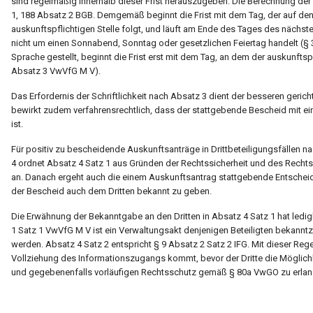
sind regelmäßig innerhalb dieser Frist herauszugeben. Die Berechnung der 
1, 188 Absatz 2 BGB. Demgemäß beginnt die Frist mit dem Tag, der auf de
auskunftspflichtigen Stelle folgt, und läuft am Ende des Tages des nächsten
nicht um einen Sonnabend, Sonntag oder gesetzlichen Feiertag handelt (§ 
Sprache gestellt, beginnt die Frist erst mit dem Tag, an dem der auskunftsp
Absatz 3 VwVfG M V).
Das Erfordernis der Schriftlichkeit nach Absatz 3 dient der besseren geri
bewirkt zudem verfahrensrechtlich, dass der stattgebende Bescheid mit e
ist.
Für positiv zu bescheidende Auskunftsanträge in Drittbeteiligungsfällen 
4 ordnet Absatz 4 Satz 1 aus Gründen der Rechtssicherheit und des Recht
an. Danach ergeht auch die einem Auskunftsantrag stattgebende Entscheidu
der Bescheid auch dem Dritten bekannt zu geben.
Die Erwähnung der Bekanntgabe an den Dritten in Absatz 4 Satz 1 hat ledi
1 Satz 1 VwVfG M V ist ein Verwaltungsakt denjenigen Beteiligten bekanntz
werden. Absatz 4 Satz 2 entspricht § 9 Absatz 2 Satz 2 IFG. Mit dieser Regel
Vollziehung des Informationszugangs kommt, bevor der Dritte die Möglich
und gegebenenfalls vorläufigen Rechtsschutz gemäß § 80a VwGO zu erlan