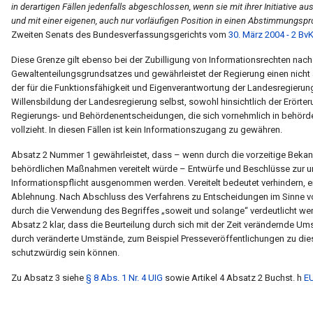
in derartigen Fällen jedenfalls abgeschlossen, wenn sie mit ihrer Initiative
und mit einer eigenen, auch nur vorläufigen Position in einen Abstimmungsproz
Zweiten Senats des Bundesverfassungsgerichts vom
30. März 2004 - 2 Bv
Diese Grenze gilt ebenso bei der Zubilligung von Informationsrechten nac
Gewaltenteilungsgrundsatzes und gewährleistet der Regierung einen nicht 
der für die Funktionsfähigkeit und Eigenverantwortung der Landesregierung
Willensbildung der Landesregierung selbst, sowohl hinsichtlich der Erörte
Regierungs- und Behördenentscheidungen, die sich vornehmlich in behö
vollzieht. In diesen Fällen ist kein Informationszugang zu gewähren.
Absatz 2 Nummer 1 gewährleistet, dass – wenn durch die vorzeitige Bekan
behördlichen Maßnahmen vereitelt würde – Entwürfe und Beschlüsse zur u
Informationspflicht ausgenommen werden. Vereitelt bedeutet verhindern, ein
Ablehnung. Nach Abschluss des Verfahrens zu Entscheidungen im Sinne von 
durch die Verwendung des Begriffes „soweit und solange“ verdeutlicht wer
Absatz 2 klar, dass die Beurteilung durch sich mit der Zeit verändernde U
durch veränderte Umstände, zum Beispiel Presseveröffentlichungen zu die
schutzwürdig sein können.
Zu Absatz 3 siehe
§ 8 Abs. 1 Nr. 4 UIG
sowie Artikel 4 Absatz 2 Buchst. h
EU