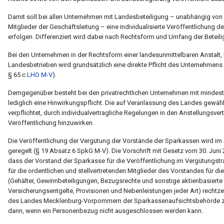
Damit soll bei allen Unternehmen mit Landesbeteiligung – unabhängig vo
Mitglieder der Geschäftsleitung – eine individualisierte Veröffentlichung 
erfolgen. Differenziert wird dabei nach Rechtsform und Umfang der Beteili
Bei den Unternehmen in der Rechtsform einer landesunmittelbaren Anstalt, 
Landesbetrieben wird grundsätzlich eine direkte Pflicht des Unternehmens 
§ 65 c
LHO M-V
).
Demgegenüber besteht bei den privatrechtlichen Unternehmen mit mindes
lediglich eine Hinwirkungspflicht. Die auf Veranlassung des Landes gewäh
verpflichtet, durch individualvertragliche Regelungen in den Anstellungsv
Veröffentlichung hinzuwirken.
Die Veröffentlichung der Vergütung der Vorstände der Sparkassen wird
geregelt (§ 19 Absatz 6 SpkG M-V). Die Vorschrift mit Gesetz vom 30. Juni
dass der Vorstand der Sparkasse für die Veröffentlichung im Vergütung
für die ordentlichen und stellvertretenden Mitglieder des Vorstandes für 
(Gehälter, Gewinnbeteiligungen, Bezugsrechte und sonstige aktienbasier
Versicherungsentgelte, Provisionen und Nebenleistungen jeder Art) rechtz
des Landes Mecklenburg-Vorpommern der Sparkassenaufsichtsbehörde zur 
dann, wenn ein Personenbezug nicht ausgeschlossen werden kann.